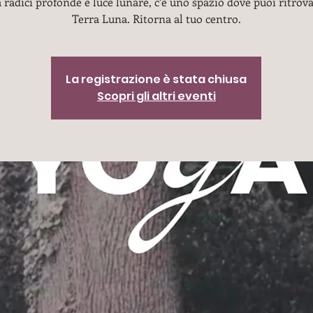
 radici profonde e luce lunare, c’è uno spazio dove puoi ritrova
Terra Luna. Ritorna al tuo centro.
La registrazione è stata chiusa
Scopri gli altri eventi