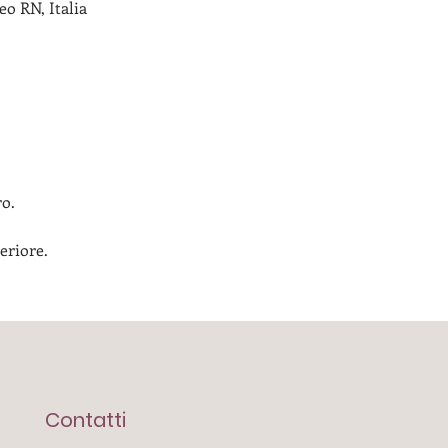
o RN, Italia
ro.
eriore.
Contatti