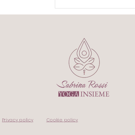
5° giorno
5° giorno Piano piano, la
costanza entra nelle mie
giornate. Sono partita da 40
minuti di camminata veloce. Ho
seguito il ritmo, ascoltato il
respiro, lasciato che il corpo si
preparasse alla corsa. S
Privacy policy
Cookie policy