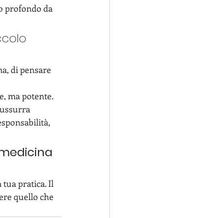
o profondo da 
ccolo 
ma, di pensare 
ile, ma potente. 
sussurra 
responsabilità, 
medicina
ua pratica. Il 
vere quello che 