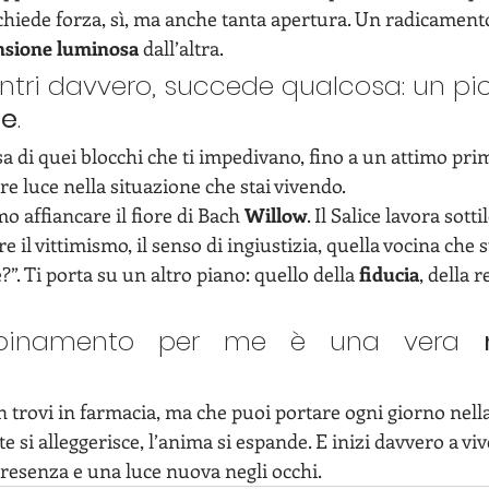
chiede forza, sì, ma anche tanta apertura. Un radicament
nsione
luminosa
 dall’altra. 
ntri davvero, succede qualcosa: un pi
re
. 
a di quei blocchi che ti impedivano, fino a un attimo pri
are luce nella situazione che stai vivendo.
o affiancare il fiore di Bach 
Willow
. Il Salice lavora sott
e il vittimismo, il senso di ingiustizia, quella vocina che 
. Ti porta su un altro piano: quello della 
fiducia
, della 
binamento per me è una vera 
 trovi in farmacia, ma che puoi portare ogni giorno nella t
e si alleggerisce, l’anima si espande. E inizi davvero a vi
presenza e una luce nuova negli occhi.