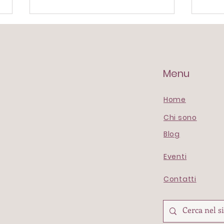
Menu
The 7 A.M. Stage
Home
"Pen
Chi sono
e in
Blog
Eventi
Contatti