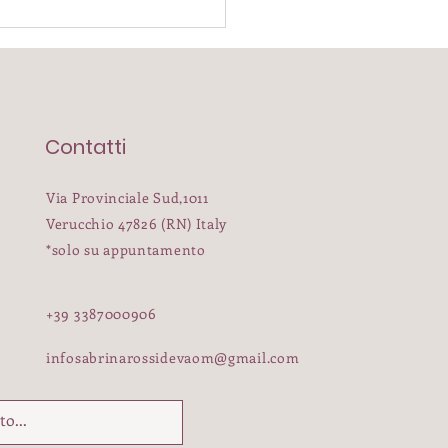
Contatti
Via Provinciale Sud,1011
Verucchio 47826 (RN) Italy
savo fosse un calesse
*solo su appuntamento
vece era Amore"
+39 3387000906
infosabrinarossidevaom@gmail.com