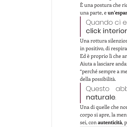
È una postura che ri
una parte, e 
un’espa
Quando ci e
click
interio
Una rottura silenzios
in positivo, di respir
Ed è proprio lì che am
Aiuta a lasciare andar
“perché sempre a me?”
della possibilità.
Questo ab
naturale
. 
Una di quelle che non
corpo si apre, la ment
sei, con 
autenticità
, 