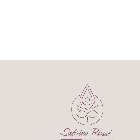
5° giorno
5° giorno Piano piano, la
costanza entra nelle mie
giornate. Sono partita da 40
minuti di camminata veloce. Ho
seguito il ritmo, ascoltato il
respiro, lasciato che il corpo si
preparasse alla corsa. S