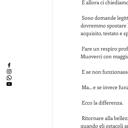
 E allora ci chiediam
 Sono domande legittime. Ma, invece di lasciarci coinvolgere troppo nell'arte dell'indovino, 
dovremmo spostare la
acquisito, testato e 
 Fare un respiro profondo. Aprirci al flusso della vita, che spalanca possibilità inattese. 
Muoverci con maggio
 E se non funzionass
 Ma... e se invece fu
 Ecco la differenza.
 Ritornare alla bellezza, ritornare alla vita, anche quando tutto intorno sembra chiudersi, 
quando gli ostacoli 