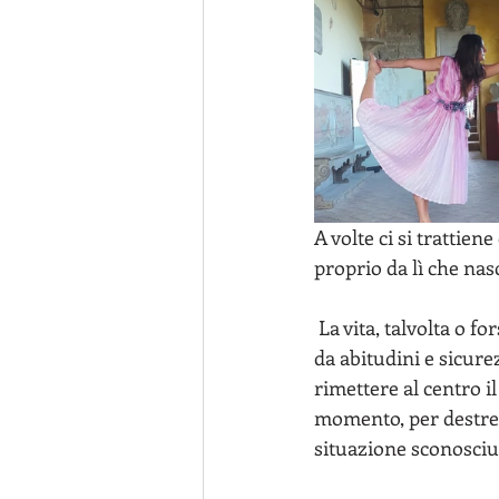
A volte ci si trattie
proprio da lì che nas
 La vita, talvolta o forse molte volte, ci mette all'angolo, ci fa cadere, ci fa precipitare lontano 
da abitudini e sicurez
rimettere al centro il
momento, per destreg
situazione sconosciu