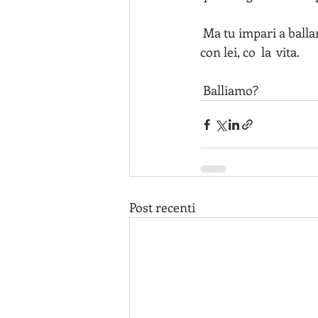
 Ma tu impari a ballare. A ballare e ancora ballare, fino a quando ti accorgi che stai ballando 
con lei, co  la  vita.
 Balliamo?
Post recenti