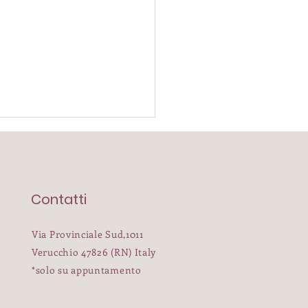
Contatti
Via Provinciale Sud,1011
Verucchio 47826 (RN) Italy
savo fosse un calesse
*solo su appuntamento
vece era Amore"