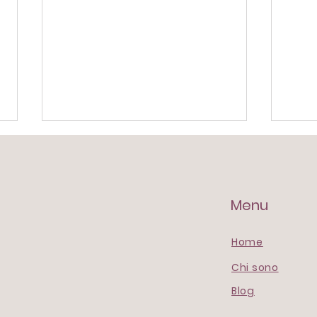
Menu
The 7 A.M. Stage
Home
"Pen
Chi sono
e in
Blog